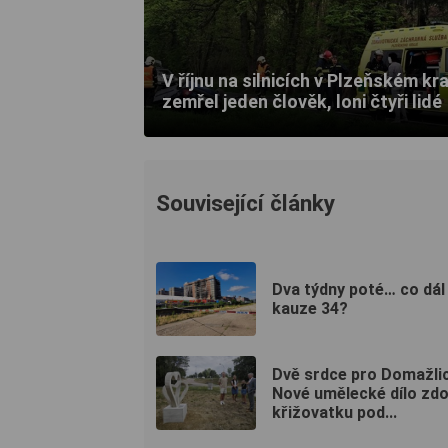
V říjnu na silnicích v Plzeňském kra
zemřel jeden člověk, loni čtyři lidé
Související články
Dva týdny poté… co dál
kauze 34?
Dvě srdce pro Domažlic
Nové umělecké dílo zdo
křižovatku pod...