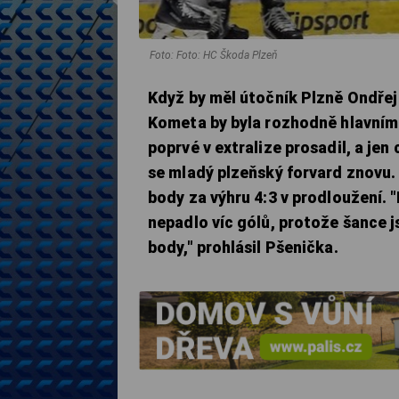
Foto: Foto: HC Škoda Plzeň
Když by měl útočník Plzně Ondřej
Kometa by byla rozhodně hlavním a
poprvé v extralize prosadil, a je
se mladý plzeňský forvard znovu.
body za výhru 4:3 v prodloužení. "
nepadlo víc gólů, protože šance 
body," prohlásil Pšenička.