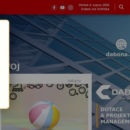
čtvrtek 6. srpna 2026
Svátek má Oldřiška
Reklama