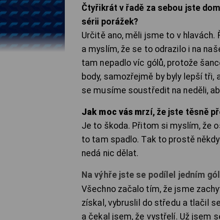
Čtyřikrát v řadě za sebou jste doma
sérii porážek?
Určitě ano, měli jsme to v hlavách. Ř
a myslím, že se to odrazilo i na naš
tam nepadlo víc gólů, protože šan
body, samozřejmě by byly lepší tři, 
se musíme soustředit na neděli, ab
Jak moc vás m
rzí, že jste těsně 
Je to škoda. Přitom si myslím, že 
to tam spadlo. Tak to prostě někdy j
nedá nic dělat.
Na výhře jste se podílel jedním gó
Všechno začalo tím, že jsme zachyti
získal, vybruslil do středu a tlačil s
a čekal jsem, že vystřelí. Už jsem 