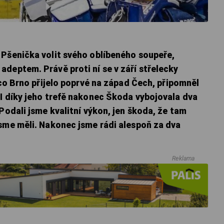
 Pšenička volit svého oblíbeného soupeře,
deptem. Právě proti ní se v září střelecky
n co Brno přijelo poprvé na západ Čech, připomněl
 I díky jeho trefě nakonec Škoda vybojovala dva
Podali jsme kvalitní výkon, jen škoda, že tam
jsme měli. Nakonec jsme rádi alespoň za dva
Reklama