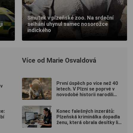
Smutek v plzeňské zoo. Na srdeční
ji
selhání uhynul samec nosorožce
indického
Více od Marie Osvaldová
První úspěch po více než 40
 v
letech. V Plzni se poprvé v
novodobé historii narodili
nosálové bělohubí
e:
Konec falešných inzerátů:
bí
Plzeňská kriminálka dopadla
ženu, která obrala desítky lidí
po celé republice