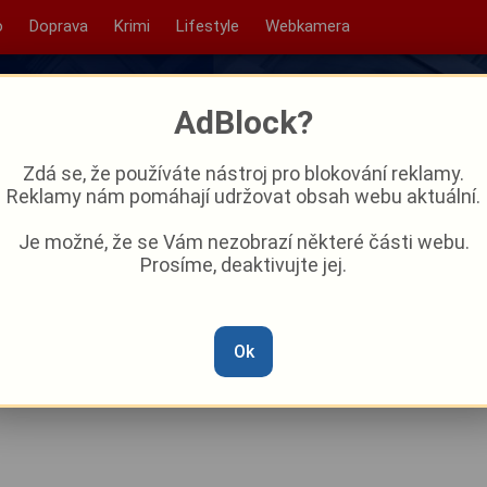
o
Doprava
Krimi
Lifestyle
Webkamera
AdBlock?
Zdá se, že používáte nástroj pro blokování reklamy.
Reklamy nám pomáhají udržovat obsah webu aktuální.
Je možné, že se Vám nezobrazí některé části webu.
Prosíme, deaktivujte jej.
metě, dva góly. Mohli
át častěji, smál se Pšenička
Ok