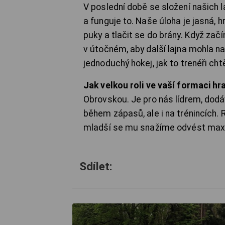
V poslední době se složení našich l
a funguje to. Naše úloha je jasná, h
puky a tlačit se do brány. Když z
v útočném, aby další lajna mohla nav
jednoduchý hokej, jak to trenéři chtě
J
ak velkou roli ve vaší formaci h
Obrovskou. Je pro nás lídrem, dodá
během zápasů, ale i na trénincích. 
mladší se mu snažíme odvést maxim
Sdílet: