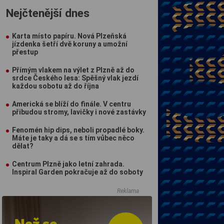
Nejčtenější dnes
Karta místo papíru. Nová Plzeňská
jízdenka šetří dvě koruny a umožní
přestup
Přímým vlakem na výlet z Plzně až do
srdce Českého lesa: Spěšný vlak jezdí
každou sobotu až do října
Americká se blíží do finále. V centru
přibudou stromy, lavičky i nové zastávky
Fenomén hip dips, neboli propadlé boky.
Máte je taky a dá se s tím vůbec něco
dělat?
Centrum Plzně jako letní zahrada.
Inspiral Garden pokračuje až do soboty
Reklama