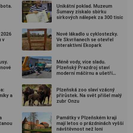
bota.
Unikátní poklad. Muzeum
Šumavy získalo sbírku
sirkových nálepek za 300 tisíc
 2026
Nové lákadlo u cyklostezky.
 v
Ve Skvrňanech se otevřel
interaktivní Ekopark
usy.
Méně vody, více sladu.
vnové
Plzeňský Prazdroj staví
moderní máčírnu a ušetří
miliony litrů vody
a:
Plzeňská zoo slaví vzácný
níky a
přírůstek. Na svět přišel malý
zubr Onzu
a
Památky v Plzeňském kraji
stanou
mají letos o prázdninách vyšší
návštěvnost než loni