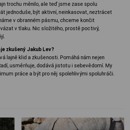
ajn trochu měnilo, ale teď jsme zase spolu
rát jednoduše, být aktivní, neinkasovat, neztrácet
ačínáme v obranném pásmu, chceme končit
ázat v tlaku. Nic složitého, prostě poctivý,
jí.
raje zkušený Jakub Lev?
vá lajně klid a zkušenosti. Pomáhá nám nejen
Radí, usměrňuje, dodává jistotu i sebevědomí. My
um práce a být pro něj spolehlivými spoluhráči.