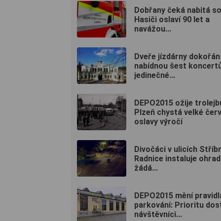
Dobřany čeká nabitá so
Hasiči oslaví 90 let a
navážou...
Dveře jízdárny dokořán
nabídnou šest koncertů
jedinečné...
DEPO2015 ožije trolejb
Plzeň chystá velké čer
oslavy výročí
Divočáci v ulicích Stříbr
Radnice instaluje ohrad
žádá...
DEPO2015 mění pravidl
parkování: Prioritu do
návštěvníci...