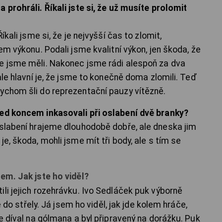
 prohráli. Říkali jste si, že už musíte prolomit
íkali jsme si, že je nejvyšší čas to zlomit,
em výkonu. Podali jsme kvalitní výkon, jen škoda, že
ce jsme měli. Nakonec jsme rádi alespoň za dva
ale hlavní je, že jsme to konečně doma zlomili. Teď
ychom šli do reprezentační pauzy vítězně.
před koncem inkasovali při oslabení dvě branky?
oslabení hrajeme dlouhodobě dobře, ale dneska jim
e, škoda, mohli jsme mít tři body, ale s tím se
lem. Jak jste ho viděl?
li jejich rozehrávku. Ivo Sedláček puk výborně
e do střely. Já jsem ho viděl, jak jde kolem hráče,
se díval na gólmana a byl připravený na dorážku. Puk