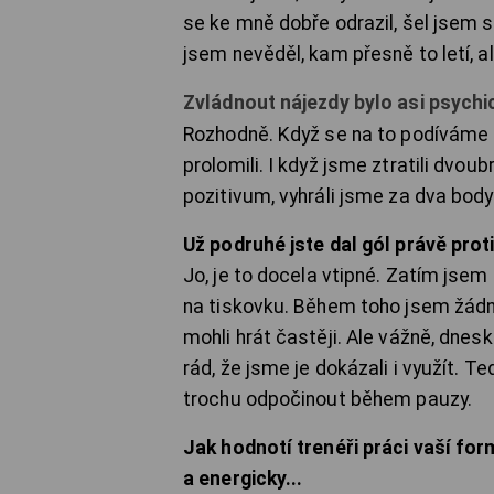
se ke mně dobře odrazil, šel jsem s
jsem nevěděl, kam přesně to letí, a
Zvládnout nájezdy bylo asi psychi
Rozhodně. Když se na to podíváme 
prolomili. I když jsme ztratili dvou
pozitivum, vyhráli jsme za dva bod
Už podruhé jste dal gól právě pro
Jo, je to docela vtipné. Zatím jsem
na tiskovku. Během toho jsem žádn
mohli hrát častěji. Ale vážně, dnesk
rád, že jsme je dokázali i využít. T
trochu odpočinout během pauzy.
Jak hodnotí trenéři práci vaší fo
a energicky...