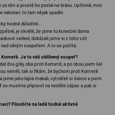
i za ním a prostě ho poslal na bránu. Upřímně, moc
le nakonec to tam nějak spadlo.
cky hodně důležité..
zpětně, je skvělé, že jsme to konečně doma
brankové vedení, dokázali jsme si z toho vzít
y nad silným soupeřem. A to se počítá.
ti Kometě. Je to váš oblíbený soupeř?
 dal dva góly, oba proti Kometě, a po obou jsem šel
ou neměl, tak si říkám, že bychom proti Kometě
a jsme jako lajna makali, vytvářeli si šance a jsem
eď se musíme připravit na nedělní zápas a pak si
rmaci? Působíte na ledě hodně aktivně