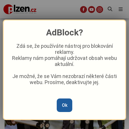
Čtvrt miliardy do školy ve Stříbře:
AdBlock?
Stará tělocvična půjde k zemi,
nahradí ji moderní hala
Zdá se, že používáte nástroj pro blokování
reklamy.
Reklamy nám pomáhají udržovat obsah webu
Aktuality
Aktuálně
Z kraje
aktuální.
Je možné, že se Vám nezobrazí některé části
Od
Anna Raková
–
10. 6.
|
08:19
webu. Prosíme, deaktivujte jej.
Ok