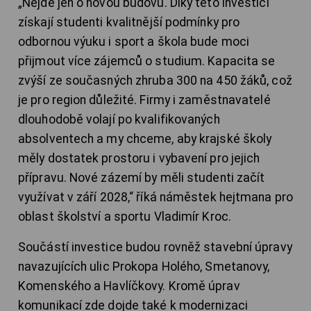
„Nejde jen o novou budovu. Díky této investici
získají studenti kvalitnější podmínky pro
odbornou výuku i sport a škola bude moci
přijmout více zájemců o studium. Kapacita se
zvýší ze současných zhruba 300 na 450 žáků, což
je pro region důležité. Firmy i zaměstnavatelé
dlouhodobě volají po kvalifikovaných
absolventech a my chceme, aby krajské školy
měly dostatek prostoru i vybavení pro jejich
přípravu. Nové zázemí by měli studenti začít
využívat v září 2028,“ říká náměstek hejtmana pro
oblast školství a sportu Vladimír Kroc.
Součástí investice budou rovněž stavební úpravy
navazujících ulic Prokopa Holého, Smetanovy,
Komenského a Havlíčkovy. Kromě úprav
komunikací zde dojde také k modernizaci