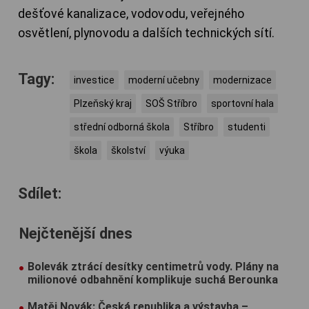
dešťové kanalizace, vodovodu, veřejného
osvětlení, plynovodu a dalších technických sítí.
Tagy:
investice
moderní učebny
modernizace
Plzeňský kraj
SOŠ Stříbro
sportovní hala
střední odborná škola
Stříbro
studenti
škola
školství
výuka
Sdílet:
Nejčtenější dnes
Bolevák ztrácí desítky centimetrů vody. Plány na
milionové odbahnění komplikuje suchá Berounka
Matěj Novák: Česká republika a výstavba –