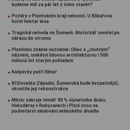
budeme mít za pár let z čeho stavět?
Požáry v Plzeňském kraji nekončí. U Klikařova
hořel hektar lesa
Tragická nehoda na Šumavě. Motorkář zemřel po
nárazu do stromu
Plzeňsko známé neznámé: Obec s „chutným“
názvem, unikátní lidovou architekturou i 500
milionů let starým pokladem
Kašperky patří filmu!
Křižovatka Západní, Šumavská bude bezpečnější,
skončila její rekonstrukce
Měsíc zakryje téměř 90 % slunečního disku.
Hvězdárny v Rokycanech i Plzni zvou na
podvečerní sledování nebeského divadla