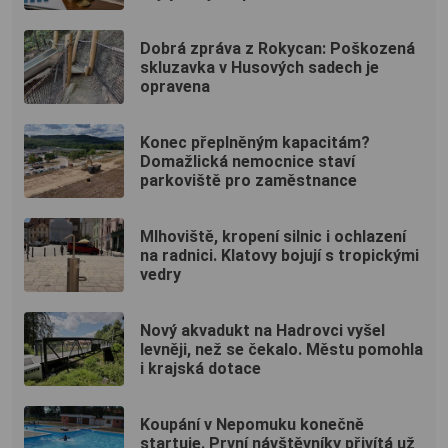
Dobrá zpráva z Rokycan: Poškozená
skluzavka v Husových sadech je
opravena
Konec přeplněným kapacitám?
Domažlická nemocnice staví
parkoviště pro zaměstnance
Mlhoviště, kropení silnic i ochlazení
na radnici. Klatovy bojují s tropickými
vedry
Nový akvadukt na Hadrovci vyšel
levněji, než se čekalo. Městu pomohla
i krajská dotace
Koupání v Nepomuku konečně
startuje. První návštěvníky přivítá už