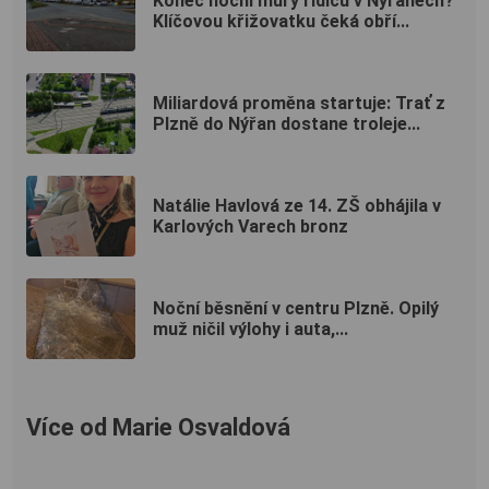
Konec noční můry řidičů v Nýřanech?
Klíčovou křižovatku čeká obří...
Miliardová proměna startuje: Trať z
Plzně do Nýřan dostane troleje...
Natálie Havlová ze 14. ZŠ obhájila v
Karlových Varech bronz
Noční běsnění v centru Plzně. Opilý
muž ničil výlohy i auta,...
Více od Marie Osvaldová