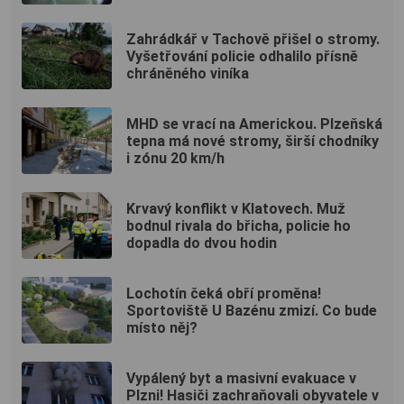
Zahrádkář v Tachově přišel o stromy.
Vyšetřování policie odhalilo přísně
chráněného viníka
MHD se vrací na Americkou. Plzeňská
tepna má nové stromy, širší chodníky
i zónu 20 km/h
Krvavý konflikt v Klatovech. Muž
bodnul rivala do břicha, policie ho
dopadla do dvou hodin
Lochotín čeká obří proměna!
Sportoviště U Bazénu zmizí. Co bude
místo něj?
Vypálený byt a masivní evakuace v
Plzni! Hasiči zachraňovali obyvatele v