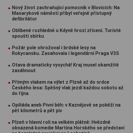
Nový život zachraňující pomocník v Blovicích: Na
Masarykově náměstí přibyl veřejně přístupný
defibrilátor
Oblíbené rozhledně u Kdyně hrozí zřícení. Turisté
spouští sbírku
Požár pole ohrožoval i brdské lesy na
Rokycansku. Zasahovala i legendární Praga V3S
Otava dramaticky vysychá! Kraj musel okamžitě
zasáhnout
Přímým vlakem na výlet z Plzně až do srdce
Českého lesa: Spěšný vlak jezdí každou sobotu až
do října
Opiliáda aneb Pivní běh: v Kaznějově se poběží na
pět kilometrů a pět piv
Plzeň v hlavní roli na velkém plátně: Hvězdně
obsazená komedie Martina Horského se představí