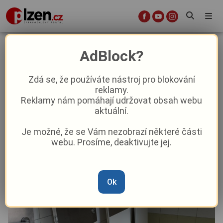
„Bohužel i takto může vypadat
AdBlock?
poslední den,“ zní ze Základní školy
Nýřany po nevítané rozlučce
Zdá se, že používáte nástroj pro blokování
reklamy.
deváťáků
Reklamy nám pomáhají udržovat obsah webu
aktuální.
Aktuality
Krimi
Aktuálně
Je možné, že se Vám nezobrazí některé části
webu. Prosíme, deaktivujte jej.
Od
Marie Osvaldová
–
29. 6.
|
07:31
Ok