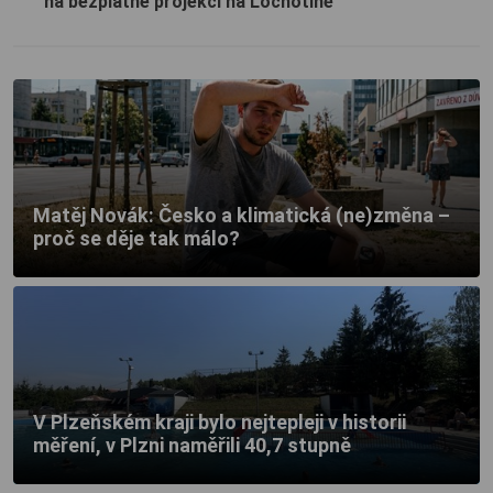
na bezplatné projekci na Lochotíně
Matěj Novák: Česko a klimatická (ne)změna –
proč se děje tak málo?
V Plzeňském kraji bylo nejtepleji v historii
měření, v Plzni naměřili 40,7 stupně