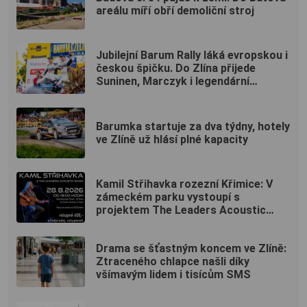
areálu míří obří demoliční stroj
Jubilejní Barum Rally láká evropskou i
českou špičku. Do Zlína přijede
Suninen, Marczyk i legendární
Kopecký
Barumka startuje za dva týdny, hotely
ve Zlíně už hlásí plné kapacity
Kamil Střihavka rozezní Křimice: V
zámeckém parku vystoupí s
projektem The Leaders Acoustic
Band!
Drama se šťastným koncem ve Zlíně:
Ztraceného chlapce našli díky
všímavým lidem i tisícům SMS