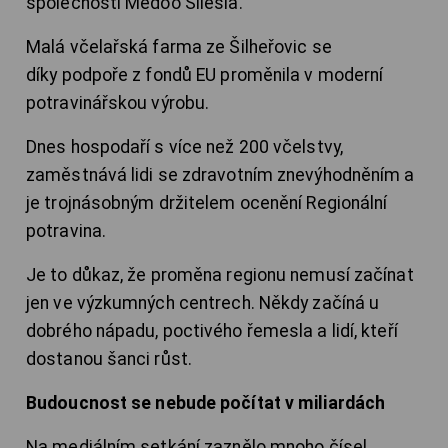
společnosti Medoo Silesia.
Malá včelařská farma ze Šilheřovic se
díky podpoře z fondů EU proměnila v moderní
potravinářskou výrobu.
Dnes hospodaří s více než 200 včelstvy,
zaměstnává lidi se zdravotním znevýhodněním a
je trojnásobným držitelem ocenění Regionální
potravina.
Je to důkaz, že proměna regionu nemusí začínat
jen ve výzkumných centrech. Někdy začíná u
dobrého nápadu, poctivého řemesla a lidí, kteří
dostanou šanci růst.
Budoucnost se nebude počítat v miliardách
Na mediálním setkání zaznělo mnoho čísel.