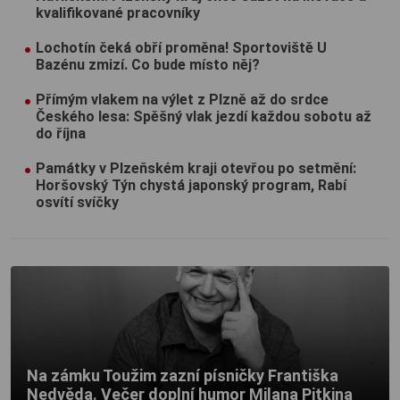
kvalifikované pracovníky
Lochotín čeká obří proměna! Sportoviště U
Bazénu zmizí. Co bude místo něj?
Přímým vlakem na výlet z Plzně až do srdce
Českého lesa: Spěšný vlak jezdí každou sobotu až
do října
Památky v Plzeňském kraji otevřou po setmění:
Horšovský Týn chystá japonský program, Rabí
osvítí svíčky
Na zámku Toužim zazní písničky Františka
Nedvěda. Večer doplní humor Milana Pitkina