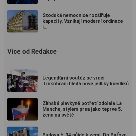
Stodská nemocnice rozšiřuje
kapacity. Vznikají moderní ordinace
i...
Více od Redakce
Legendární soutěž se vrací.
Trnkobraní hledá nové jedlíky knedlíků
Zlínská plavkyně potřetí zdolala La
Manche, stylem prsa jako teprve 5.
žena na světě
Budova č. 34 půjde k zemi. Do Baťova