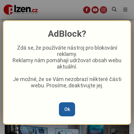
Autobus bez řidiče. Voda bez
AdBlock?
elektřiny. A firma, která začala u
včel. Moravskoslezský kraj píše
Zdá se, že používáte nástroj pro blokování
reklamy.
nový příběh
Reklamy nám pomáhají udržovat obsah webu
aktuální.
Aktuality
Lifestyle
Je možné, že se Vám nezobrazí některé části
webu. Prosíme, deaktivujte jej.
Od
Redakce
–
2. 7.
|
06:32
Ok