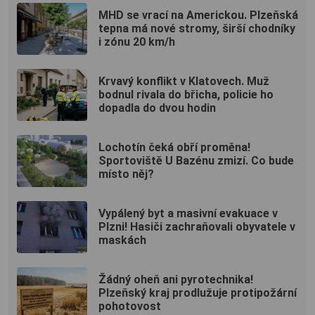
MHD se vrací na Americkou. Plzeňská
tepna má nové stromy, širší chodníky
i zónu 20 km/h
Krvavý konflikt v Klatovech. Muž
bodnul rivala do břicha, policie ho
dopadla do dvou hodin
Lochotín čeká obří proměna!
Sportoviště U Bazénu zmizí. Co bude
místo něj?
Vypálený byt a masivní evakuace v
Plzni! Hasiči zachraňovali obyvatele v
maskách
Žádný oheň ani pyrotechnika!
Plzeňský kraj prodlužuje protipožární
pohotovost