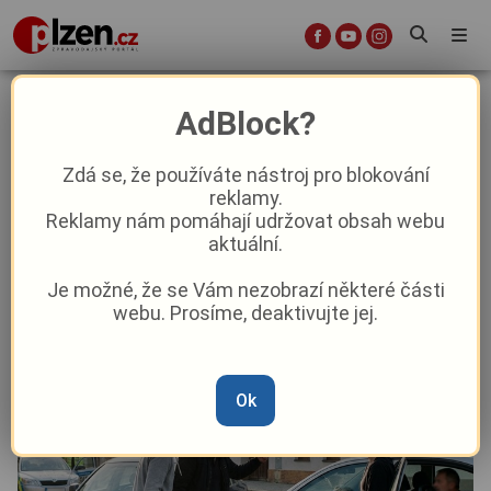
Děsivá honička na Plzeňsku.
AdBlock?
Agresoři chtěli z auta vyrvat
nezletilé dítě!
Zdá se, že používáte nástroj pro blokování
reklamy.
Reklamy nám pomáhají udržovat obsah webu
Aktuality
Krimi
aktuální.
Je možné, že se Vám nezobrazí některé části
Od
Marie Osvaldová
–
26. 5.
|
09:44
webu. Prosíme, deaktivujte jej.
Ok