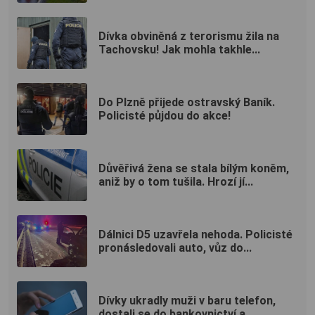
Dívka obviněná z terorismu žila na
Tachovsku! Jak mohla takhle...
Do Plzně přijede ostravský Baník.
Policisté půjdou do akce!
Důvěřivá žena se stala bílým koněm,
aniž by o tom tušila. Hrozí jí...
Dálnici D5 uzavřela nehoda. Policisté
pronásledovali auto, vůz do...
Dívky ukradly muži v baru telefon,
dostali se do bankovnictví a...