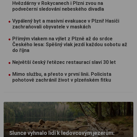
Hvězdárny v Rokycanech i Plzni zvou na
podvečerní sledování nebeského divadla
Vypálený byt a masivní evakuace v Plzni! Hasiči
zachraňovali obyvatele v maskách
Přímým vlakem na výlet z Plzně až do srdce
Českého lesa: Spěšný vlak jezdí každou sobotu až
do října
Největší český řetězec restaurací slaví 30 let
Mimo službu, a přesto v první linii. Policista
pohotově zachránil život v plzeňském fitku
Slunce vyhnalo lidi k ledovcovým jezerům: