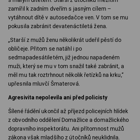
s malým dítětem. Starší z útočníků mezitím
zamířil k zadním dveřím s jasným cílem –
vytáhnout dítě v autosedačce ven. V tom se mu
pokusila zabránit devatenáctiletá žena.
„Starší z mužů ženu několikrát udeřil pěstí do
obličeje. Přitom se natáhl i po
sedmapadesátiletém, již jednou napadeném
muži, který se mu v tom snažil také zabránit, a
měl mu tak roztrhnout několik řetízků na krku,“
upřesnila mluvčí Šmaterová.
Agresivita nepolevila ani před policisty
Šílené řádění ukončil až příjezd policejních hlídek
z obvodního oddělení Domažlice a domažlického
dopravního inspektorátu. Ani přítomnost mužů
zákona však mladšího z útočníků neuklidnila.