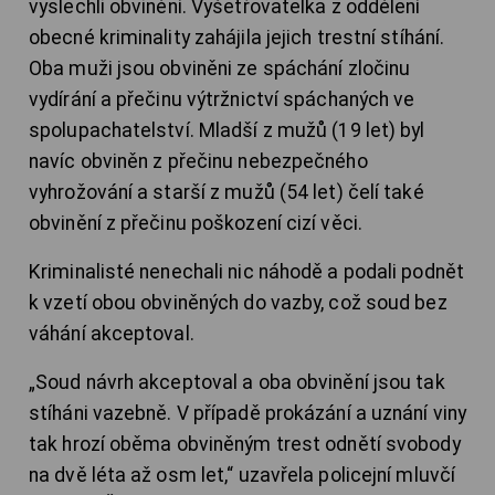
vyslechli obvinění. Vyšetřovatelka z oddělení
obecné kriminality zahájila jejich trestní stíhání.
Oba muži jsou obviněni ze spáchání zločinu
vydírání a přečinu výtržnictví spáchaných ve
spolupachatelství. Mladší z mužů (19 let) byl
navíc obviněn z přečinu nebezpečného
vyhrožování a starší z mužů (54 let) čelí také
obvinění z přečinu poškození cizí věci.
Kriminalisté nenechali nic náhodě a podali podnět
k vzetí obou obviněných do vazby, což soud bez
váhání akceptoval.
„Soud návrh akceptoval a oba obvinění jsou tak
stíháni vazebně. V případě prokázání a uznání viny
tak hrozí oběma obviněným trest odnětí svobody
na dvě léta až osm let,“ uzavřela policejní mluvčí