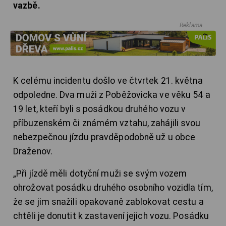
vazbě.
Reklama
K celému incidentu došlo ve čtvrtek 21. května
odpoledne. Dva muži z Poběžovicka ve věku 54 a
19 let, kteří byli s posádkou druhého vozu v
příbuzenském či známém vztahu, zahájili svou
nebezpečnou jízdu pravděpodobně už u obce
Draženov.
„Při jízdě měli dotyční muži se svým vozem
ohrožovat posádku druhého osobního vozidla tím,
že se jim snažili opakovaně zablokovat cestu a
chtěli je donutit k zastavení jejich vozu. Posádku