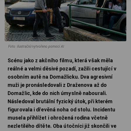
Foto: ilustrační/vytvořeno pomocí AI
Scénu jako z akčního filmu, která však měla
reálné a velmi děsivé pozadí, zažili cestující v
osobním autě na Domažlicku. Dva agresivní
muži je pronásledovali z Draženova až do
Domažlic, kde do nich úmyslně nabourali.
Následoval brutální fyzický útok, při kterém
figurovala i dřevěná noha od stolu. Incidentu
musela přihlížet i ohrožená rodina včetně
nezletilého dítěte. Oba útočníci již skončili ve