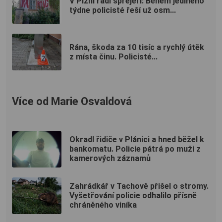
V Plzni řádí sprejeři: Během jediného
týdne policisté řeší už osm...
Rána, škoda za 10 tisíc a rychlý útěk
z místa činu. Policisté...
Více od Marie Osvaldová
Okradl řidiče v Plánici a hned běžel k
bankomatu. Policie pátrá po muži z
kamerových záznamů
Zahrádkář v Tachově přišel o stromy.
Vyšetřování policie odhalilo přísně
chráněného viníka