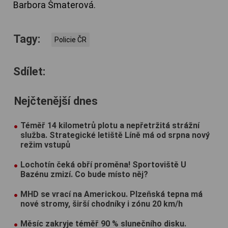
Barbora Šmaterová.
Tagy:
Policie ČR
Sdílet:
Nejčtenější dnes
Téměř 14 kilometrů plotu a nepřetržitá strážní
služba. Strategické letiště Líně má od srpna nový
režim vstupů
Lochotín čeká obří proměna! Sportoviště U
Bazénu zmizí. Co bude místo něj?
MHD se vrací na Americkou. Plzeňská tepna má
nové stromy, širší chodníky i zónu 20 km/h
Měsíc zakryje téměř 90 % slunečního disku.