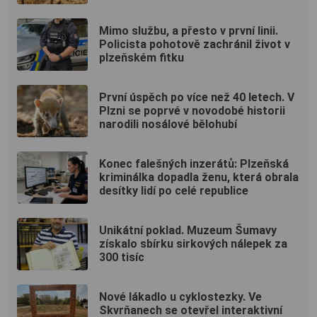
Mimo službu, a přesto v první linii.
Policista pohotově zachránil život v
plzeňském fitku
První úspěch po více než 40 letech. V
Plzni se poprvé v novodobé historii
narodili nosálové bělohubí
Konec falešných inzerátů: Plzeňská
kriminálka dopadla ženu, která obrala
desítky lidí po celé republice
Unikátní poklad. Muzeum Šumavy
získalo sbírku sirkových nálepek za
300 tisíc
Nové lákadlo u cyklostezky. Ve
Skvrňanech se otevřel interaktivní