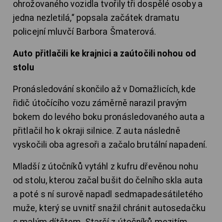
ohrožovaného vozidla tvořily tři dospělé osoby a
jedna nezletilá,“ popsala začátek dramatu
policejní mluvčí Barbora Šmaterová.
Auto přitlačili ke krajnici a zaútočili nohou od
stolu
Pronásledování skončilo až v Domažlicích, kde
řidič útočícího vozu záměrně narazil pravým
bokem do levého boku pronásledovaného auta a
přitlačil ho k okraji silnice. Z auta následně
vyskočili oba agresoři a začalo brutální napadení.
Mladší z útočníků vytáhl z kufru dřevěnou nohu
od stolu, kterou začal bušit do čelního skla auta
a poté s ní surově napadl sedmapadesátiletého
muže, který se uvnitř snažil chránit autosedačku